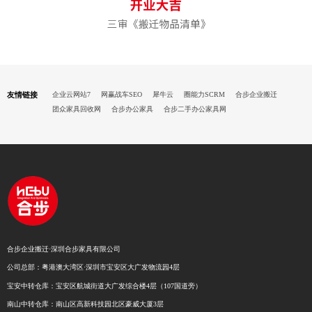
友情链接
企业云网站7
网赢战车SEO
犀牛云
圈能力SCRM
合步企业搬迁
团众家具回收网
合步办公家具
合步二手办公家具网
合步企业搬迁·深圳合步家具有限公司
公司总部：粤港澳大湾区·深圳市宝安区大广发物流园4层
宝安中转仓库：宝安区航城街道大广发综合楼4层（107国道旁）
南山中转仓库：南山区高新科技园北区豪威大厦3层