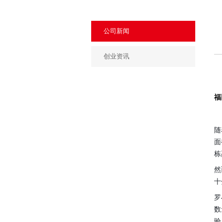
公司新闻
创业资讯
福
随
面
栋
然
十
罗
数
验