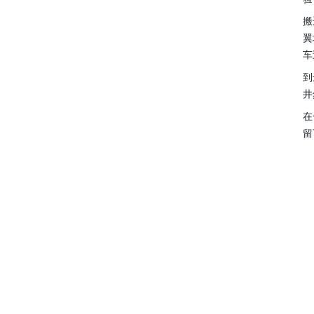
搬
翼
车
到
井
在
留