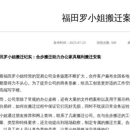
福田罗小姐搬迁
发布时间：2025-07-23
浏览次数: 569
田罗小姐搬迁纪实：合步搬迁助力办公家具顺利搬迁安装
着福田罗小姐经营的贸易公司业务版图不断扩大，合作客户遍布全国各地
都显得力不从心。为了提升公司的商务形象，给员工创造更舒适的工作空
高端写字楼。
而，公司里除了常规的办公桌椅，还有大量的文件档案柜以及用于展示样
分易碎，如何在搬迁过程中保证它们完好无损，同时不耽误日常业务运转
小姐通过朋友推荐和网上查询，联系了几家搬迁公司。在与合步搬迁的工
量、类型和特殊要求，还主动提出到现场勘察，制定专属的搬迁方案。合
，以及工作人员认真负责的态度，让罗小姐最终决定选择他们。