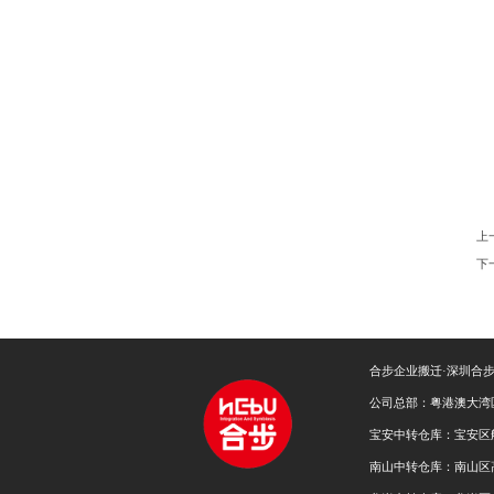
上
下
合步企业搬迁·深圳合
公司总部：粤港澳大湾
宝安中转仓库：宝安区
南山中转仓库：南山区