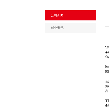
公司新闻
创业资讯
“
某
合
陈
家
合
流
品
不
全