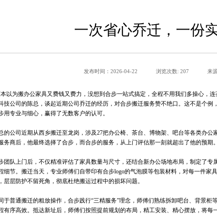
一次省心乔迁，一份
发布时间：2026-04-22
浏览次数: 207
来源
原本以为搬办公家具又费钱又费力，没想到合步一站式搞定，全程不用我们多操心，连
科技公司的陈总，谈起近期公司乔迁的经历，对合步搬迁服务赞不绝口。这不是个例
步用专业与细心，赢得了无数客户的认可。
总的公司近期从西乡搬迁至龙岗，涉及
27
把办公椅、茶台、博物架、吧台等各类办公
服务商后，他最终选择了合步，而合步的服务，从上门评估那一刻就超出了他的预期
步团队上门后，不仅精准评估了家具数量与尺寸，还结合新办公场地布局，制定了专
程细节。搬迁当天，专业师傅们自带印有合步
logo
的气泡膜等包装材料，对每一件家
，层层防护不留死角，彻底杜绝搬运过程中的损坏问题。
同于普通搬迁的粗放操作，合步践行
“
三精服务
”
理念，师傅们熟练拆卸吧台、背景柜
程有序高效。抵达新址后，师傅们按照提前规划的布局，精工安装、精心摆放，将每