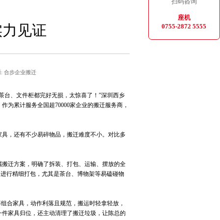
扫码咨询
座机
实力见证
0755-2872 5555
: 合步企业搬迁
茶台、文件柜都完好无损，太惊喜了！
”
深圳西乡
，作为累计服务全国超
70000
家企业的搬迁服务商，
家具，还有不少易碎物品，搬迁难度不小。对比多
。
属搬迁方案，明确了拆装、打包、运输、摆放的全
具进行精细打包，尤其是茶台、博物架等易磕碰物
等组合家具，动作利落且规范，搬运时轻拿轻放，
一件家具归位，还主动清理了搬迁垃圾，让陈总的