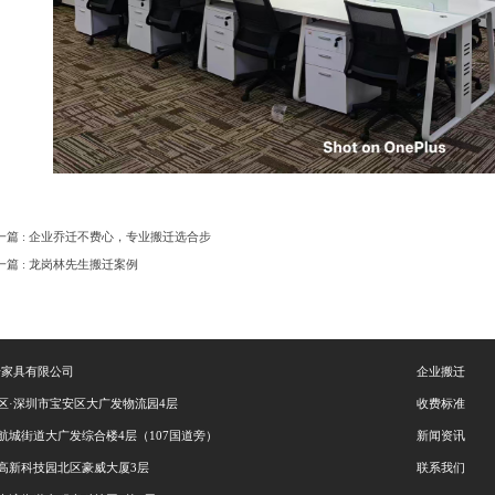
一篇 : 企业乔迁不费心，专业搬迁选合步
一篇 : 龙岗林先生搬迁案例
步家具有限公司
企业搬迁
区·深圳市宝安区大广发物流园4层
收费标准
航城街道大广发综合楼4层（107国道旁）
新闻资讯
高新科技园北区豪威大厦3层
联系我们