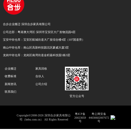
合步企业搬迁·深圳合步家具有限公司
公司总部：粤港澳大湾区·深圳市宝安区大广发物流园4层
宝安中转仓库：宝安区航城街道大广发综合楼4层（107国道旁）
南山中转仓库：南山区高新科技园北区豪威大厦3层
龙岗中转仓库：龙岗区南湾街道金积嘉科技园1栋3层
企业搬迁
家具回收
收费标准
合伙人
新闻资讯
公司介绍
联系我们
官方公众号
粤ICP备
粤公网安备
Copyright©2008-2026 深圳合步家具有限公
20023059
44030602007672
司（hebu.com.cn） All Rights Reserved
号
号